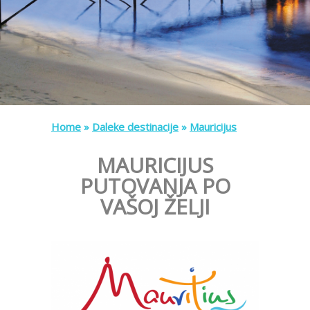
Home
»
Daleke destinacije
»
Mauricijus
MAURICIJUS
PUTOVANJA PO
VAŠOJ ŽELJI