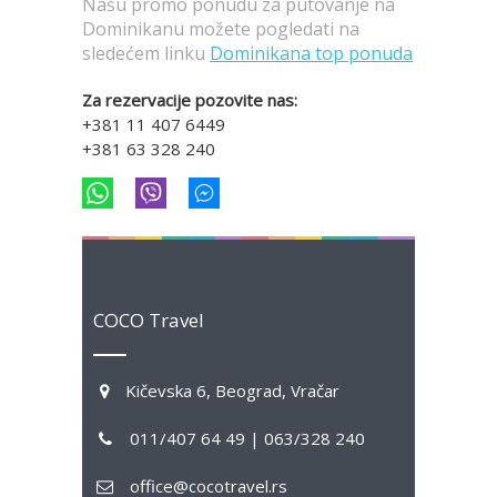
Našu promo ponudu za putovanje na
Dominikanu možete pogledati na
sledećem linku
Dominikana top ponuda
Za rezervacije pozovite nas:
+381 11 407 6449
+381 63 328 240
COCO Travel
Kičevska 6, Beograd, Vračar
011/407 64 49 | 063/328 240
office@cocotravel.rs