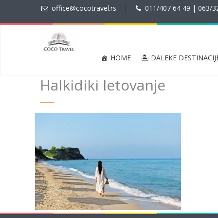
office@cocotravel.rs
|
011/407 64 49 | 063/3
HOME
🏝 DALEKE DESTINACIJ
Halkidiki letovanje