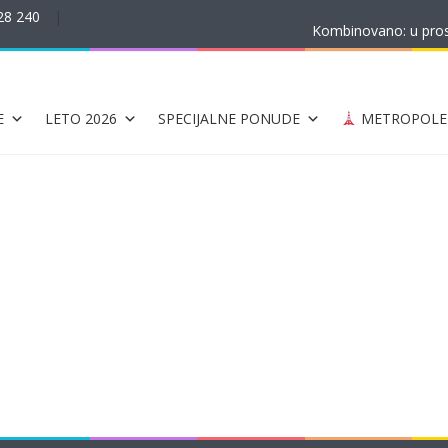
28 240
|
Kombinovano: u prost
E
LETO 2026
SPECIJALNE PONUDE
METROPOLE