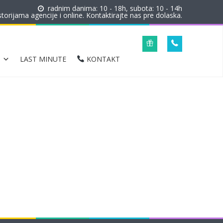
radnim danima: 10 - 18h, subota: 10 - 14h
orijama agencije i online. Kontaktirajte nas pre dolaska.
LAST MINUTE
KONTAKT