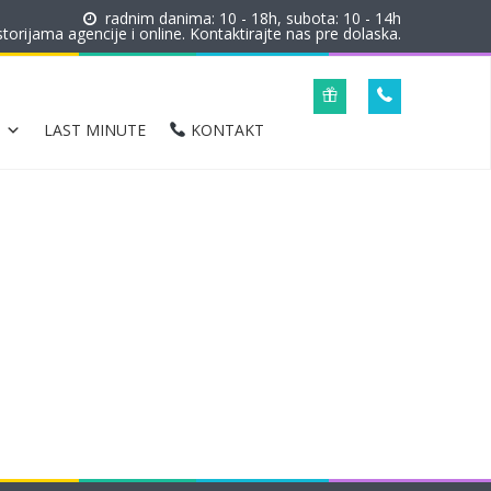
radnim danima: 10 - 18h, subota: 10 - 14h
orijama agencije i online. Kontaktirajte nas pre dolaska.
LAST MINUTE
KONTAKT