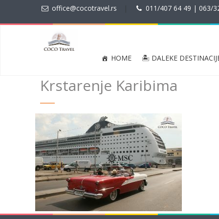
office@cocotravel.rs
|
011/407 64 49 | 063/3
HOME
🏝 DALEKE DESTINACIJ
Krstarenje Karibima