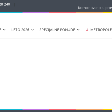
28 240
|
Kombinovano: u prost
E
LETO 2026
SPECIJALNE PONUDE
METROPOLE