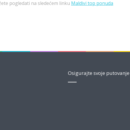
te pogledati na sledećem linku
Maldivi top ponuda
Osigurajte svoje putovanje