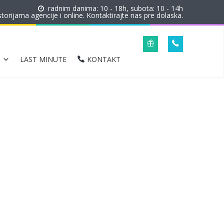
radnim danima: 10 - 18h, subota: 10 - 14h
orijama agencije i online. Kontaktirajte nas pre dolaska.
LAST MINUTE
KONTAKT