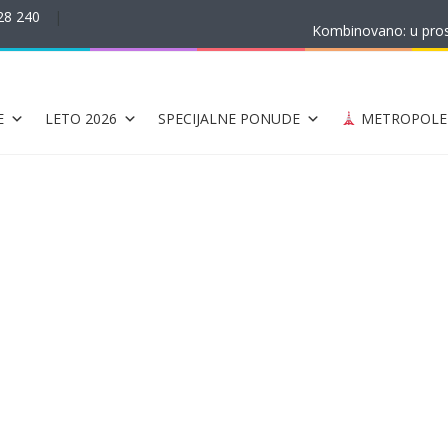
28 240
|
Kombinovano: u prost
E
LETO 2026
SPECIJALNE PONUDE
METROPOLE