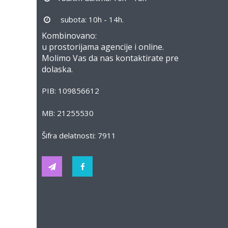
subota: 10h - 14h.
Kombinovano:
u prostorijama agencije i online.
Molimo Vas da nas kontaktirate pre
dolaska.
PIB: 109856612
MB: 21255530
Šifra delatnosti: 7911