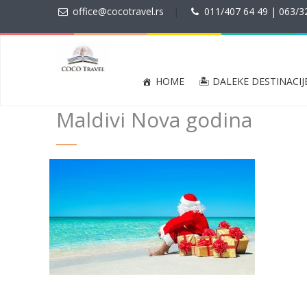
office@cocotravel.rs
|
011/407 64 49 | 063/3
HOME
🏝 DALEKE DESTINACIJ
Maldivi Nova godina