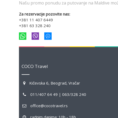
Našu promo ponudu za putovanje na Maldive može
Za rezervacije pozovite nas:
+381 11 407 6449
+381 63 328 240
COCO Travel
Kičevska 6, Beograd, Vračar
011/407 64 49 | 063/328 240
office@cocotravel.rs
radnim danima: 10h - 18h