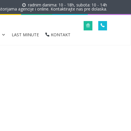
radnim danima: 10 - 18h, subota: 10 - 14h
orijama agencije i online. Kontaktirajte nas pre dolaska.
LAST MINUTE
KONTAKT