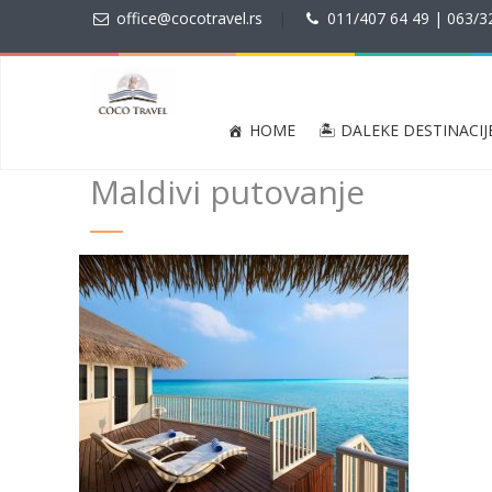
office@cocotravel.rs
|
011/407 64 49 | 063/3
HOME
🏝 DALEKE DESTINACIJ
Maldivi putovanje