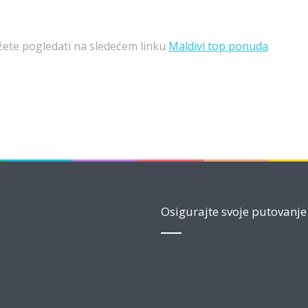
te pogledati na sledećem linku
Maldivi top ponuda
Osigurajte svoje putovanje