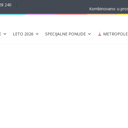
28 240
|
Kombinovano: u prost
E
LETO 2026
SPECIJALNE PONUDE
METROPOLE