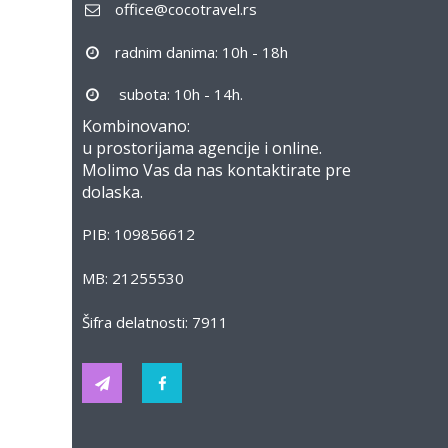
office@cocotravel.rs
radnim danima: 10h - 18h
subota: 10h - 14h.
Kombinovano:
u prostorijama agencije i online.
Molimo Vas da nas kontaktirate pre
dolaska.
PIB: 109856612
MB: 21255530
Šifra delatnosti: 7911