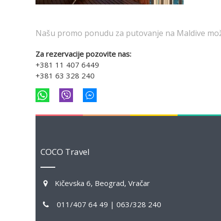
Našu promo ponudu za putovanje na Maldive može
Za rezervacije pozovite nas:
+381 11 407 6449
+381 63 328 240
COCO Travel
Kičevska 6, Beograd, Vračar
011/407 64 49 | 063/328 240