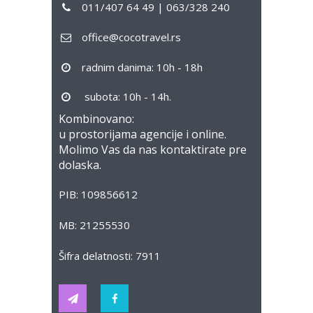
011/407 64 49 | 063/328 240
office@cocotravel.rs
radnim danima: 10h - 18h
subota: 10h - 14h.
Kombinovano:
u prostorijama agencije i online.
Molimo Vas da nas kontaktirate pre
dolaska.
PIB: 109856612
MB: 21255530
Šifra delatnosti: 7911