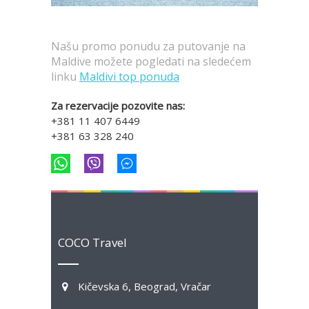
Našu promo ponudu za putovanje na
Maldive možete pogledati na sledećem
linku
Maldivi top ponuda
Za rezervacije pozovite nas:
+381 11 407 6449
+381 63 328 240
COCO Travel
Kičevska 6, Beograd, Vračar