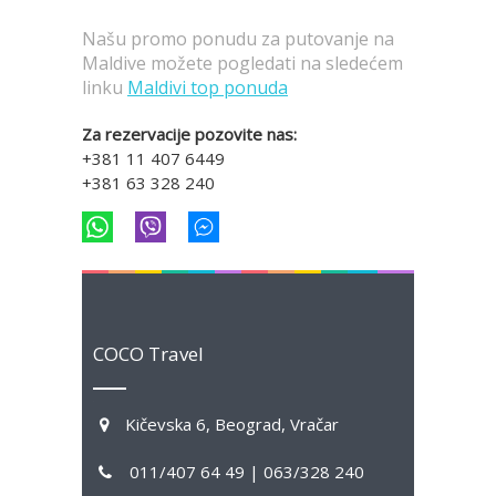
Našu promo ponudu za putovanje na
Maldive možete pogledati na sledećem
linku
Maldivi top ponuda
Za rezervacije pozovite nas:
+381 11 407 6449
+381 63 328 240
COCO Travel
Kičevska 6, Beograd, Vračar
011/407 64 49 | 063/328 240