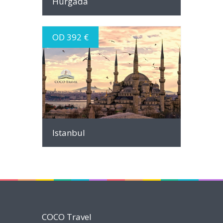
Hurgada
OD 392 €
INFO
Istanbul
COCO Travel