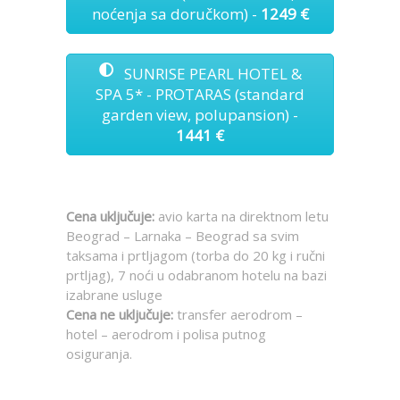
noćenja sa doručkom) -
1249 €
SUNRISE PEARL HOTEL &
SPA 5* - PROTARAS (standard
garden view, polupansion) -
1441 €
Cena uključuje:
avio karta na direktnom letu
Beograd – Larnaka – Beograd sa svim
taksama i prtljagom (torba do 20 kg i ručni
prtljag), 7 noći u odabranom hotelu na bazi
izabrane usluge
Cena ne uključuje
:
transfer aerodrom –
hotel – aerodrom i polisa putnog
osiguranja.