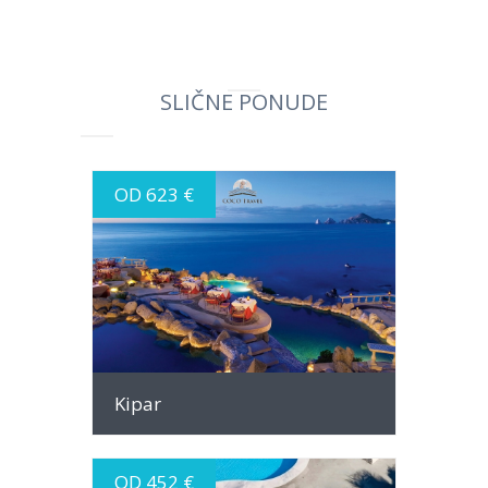
SLIČNE PONUDE
OD 623 €
INFO
Kipar
OD 452 €