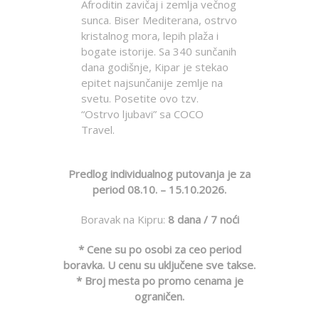
Afroditin zavičaj i zemlja večnog
sunca. Biser Mediterana, ostrvo
kristalnog mora, lepih plaža i
bogate istorije. Sa 340 sunčanih
dana godišnje, Kipar je stekao
epitet najsunčanije zemlje na
svetu. Posetite ovo tzv.
“Ostrvo ljubavi” sa COCO
Travel.
Predlog individualnog putovanja je za
period 08.10. – 15.10.2026.
Boravak na Kipru:
8 dana / 7 noći
* Cene su po osobi za ceo period
boravka.
U cenu su uključene sve takse.
* Broj mesta po promo cenama je
ograničen.