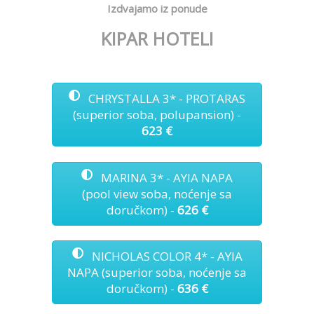
Izdvajamo iz ponude
KIPAR HOTELI
CHRYSTALLA 3* - PROTARAS
(superior soba, polupansion) -
623
€
MARINA 3* - AYIA NAPA
(pool view soba, noćenje sa
doručkom) -
626
€
NICHOLAS COLOR 4* - AYIA
NAPA (superior soba, noćenje sa
doručkom) -
636
€