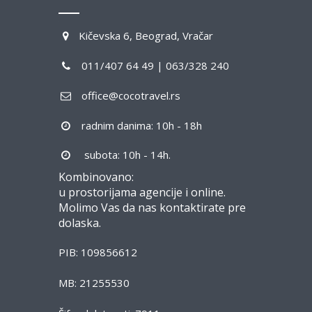
Kičevska 6, Beograd, Vračar
011/407 64 49 | 063/328 240
office@cocotravel.rs
radnim danima: 10h - 18h
subota: 10h - 14h.
Kombinovano:
u prostorijama agencije i online.
Molimo Vas da nas kontaktirate pre
dolaska.
PIB: 109856612
MB: 21255530