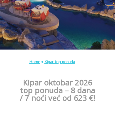
Home
»
Kipar top ponuda
Kipar oktobar 2026
top ponuda – 8 dana
/ 7 noći već od 623 €!