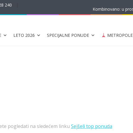
28 240
|
Kombinovano: u prost
E
LETO 2026
SPECIJALNE PONUDE
METROPOLE
te pogledati na sledećem linku
Sejšeli top ponuda