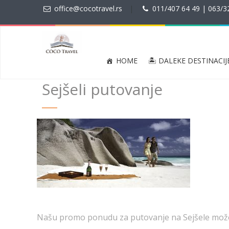
office@cocotravel.rs
|
011/407 64 49 | 063/3
HOME
🏝 DALEKE DESTINACIJ
Sejšeli putovanje
Našu promo ponudu za putovanje na Sejšele može