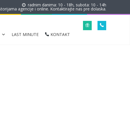
radnim danima: 10 - 18h, subota: 10 - 14h
orijama agencije i online. Kontaktirajte nas pre dolaska.
LAST MINUTE
KONTAKT