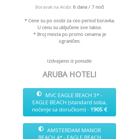
Boravak na Arubi:
8 dana / 7 noći
* Cene su po osobi za ceo period boravka.
U cenu su uključene sve takse.
* Broj mesta po promo cenama je
ograničen.
Izdvajamo iz ponude:
ARUBA HOTELI
MVC EAGLE BEACH 3* -
EAGLE BEACH (standard soba,
noćenje sa doručkom) -
1905 €
AMSTERDAM MANOR
BEACH 4* - EAGLE BEACH