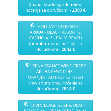
(manor studio garden view,
noćenje sa doručkom) -
2393
€
HOLIDAY INN RESORT
ARUBA - BEACH RESORT &
CASINO 4+* - PALM BEACH
(premium soba, noćenje sa
doručkom) -
2643 €
RENAISSANCE WIND CREEK
ARUBA RESORT 4* -
ORANJESTAD (marina resort
view adults only, noćenje sa
doručkom) -
2814
€
DIVI VILLAGE GOLF & BEACH
RESORT 4* - ORANJESTAD (suite,