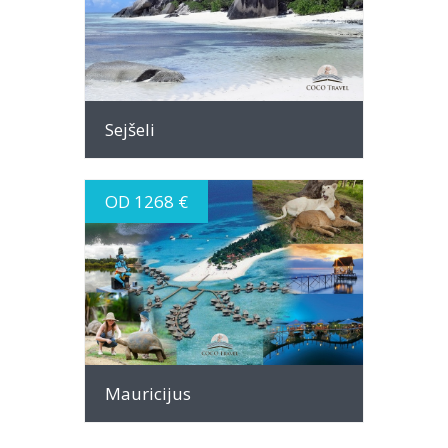
INFO
Sejšeli
OD 1268 €
INFO
Mauricijus