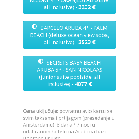
all inclusive) -
3232 €
BARCELO ARUBA 4* - PALM
BEACH (deluxe ocean view soba,
all inclusive) -
3523 €
SECRETS BABY BEACH
ARUBA 5* - SAN NICOLAAS
(junior suite poolside, all
inclusive) -
4077 €
Cena uključuje:
povratnu avio kartu sa
svim taksama i prtljagom (presedanje u
Amsterdamu), 8 dana / 7 noći u
odabranom hotelu na Arubi na bazi
izabrane usluge.