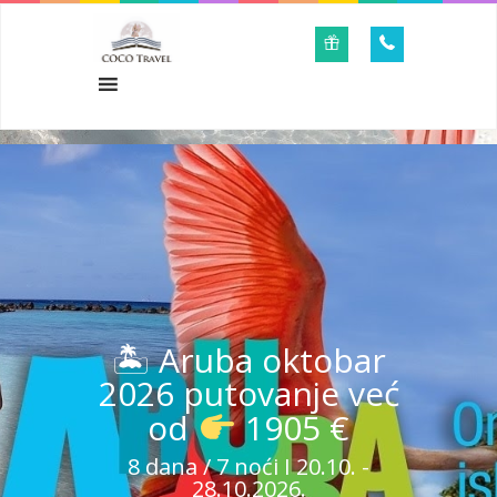
🏝 Aruba oktobar
2026 putovanje već
od
1905 €
8 dana / 7 noći I 20.10. -
28.10.2026.