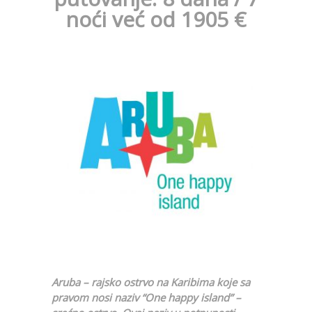
noći već od 1905
€
Aruba – rajsko ostrvo na Karibima koje sa
pravom nosi naziv “One happy island” –