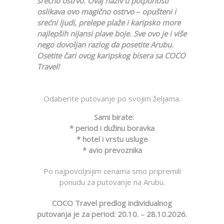
srećno ostrvo. Ovaj naziv u potpunosti
oslikava ovo magično ostrvo – opušteni i
srećni ljudi, prelepe plaže i karipsko more
najlepših nijansi plave boje. Sve ovo je i više
nego dovoljan razlog da posetite Arubu.
Osetite čari ovog karipskog bisera sa COCO
Travel!
Odaberite putovanje po svojim željama.
Sami birate:
* period i dužinu boravka
* hotel i vrstu usluge
* avio prevoznika
Po najpovoljnijim cenama smo pripremili
ponudu za putovanje na Arubu.
COCO Travel predlog individualnog
putovanja je za period: 20.10
. – 28.10.2026.