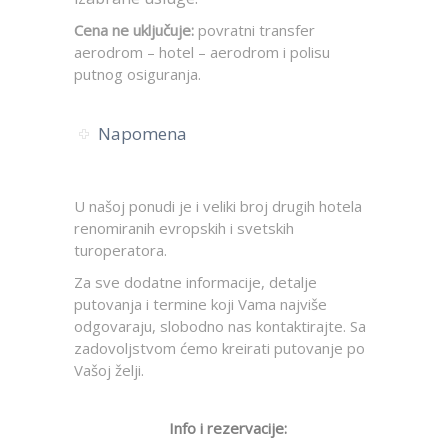
Cena ne uključuje:
povratni transfer
aerodrom – hotel – aerodrom i polisu
putnog osiguranja.
Napomena
U našoj ponudi je i veliki broj drugih hotela
renomiranih evropskih i svetskih
turoperatora.
Za sve dodatne informacije, detalje
putovanja i termine koji Vama najviše
odgovaraju, slobodno nas kontaktirajte. Sa
zadovoljstvom ćemo kreirati putovanje po
Vašoj želji.
Info i rezervacije: