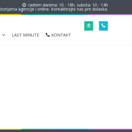
radnim danima: 10 - 18h, subota: 10 - 14h
orijama agencije i online. Kontaktirajte nas pre dolaska.
LAST MINUTE
KONTAKT