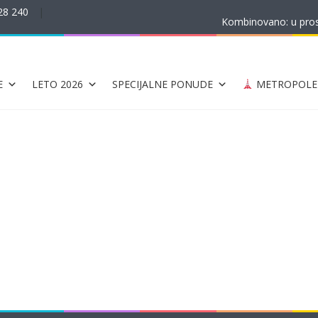
28 240
|
Kombinovano: u prost
E
LETO 2026
SPECIJALNE PONUDE
METROPOLE