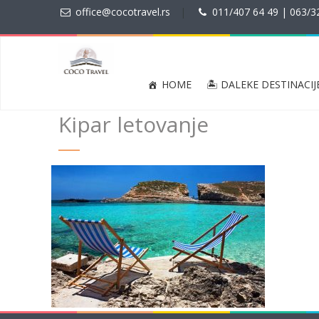
office@cocotravel.rs
|
011/407 64 49 | 063/3
HOME
🏝 DALEKE DESTINACIJ
Kipar letovanje