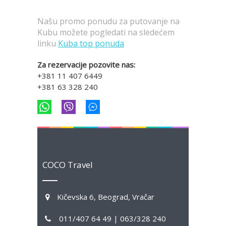
Našu promo ponudu za putovanje na
Kubu možete pogledati na sledećem
linku
Kuba top ponuda
Za rezervacije pozovite nas:
+381 11 407 6449
+381 63 328 240
COCO Travel
Kičevska 6, Beograd, Vračar
011/407 64 49 | 063/328 240