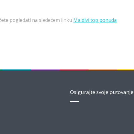
te pogledati na sledećem linku
Maldivi top ponuda
Osigurajte svoje putovanje