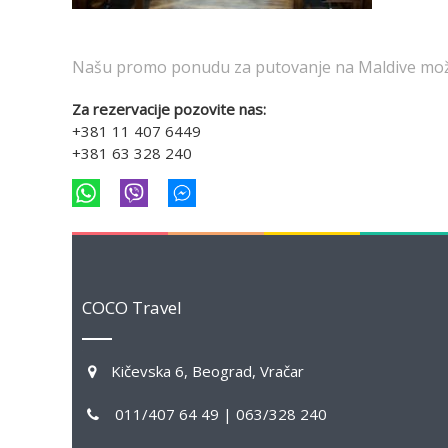
Našu promo ponudu za putovanje na Maldive može
Za rezervacije pozovite nas:
+381 11 407 6449
+381 63 328 240
COCO Travel
Kičevska 6, Beograd, Vračar
011/407 64 49 | 063/328 240