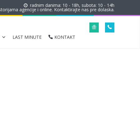
radnim danima: 10 - 18h, subota: 10 - 14h
orijama agencije i online. Kontaktirajte nas pre dolaska.
LAST MINUTE
KONTAKT