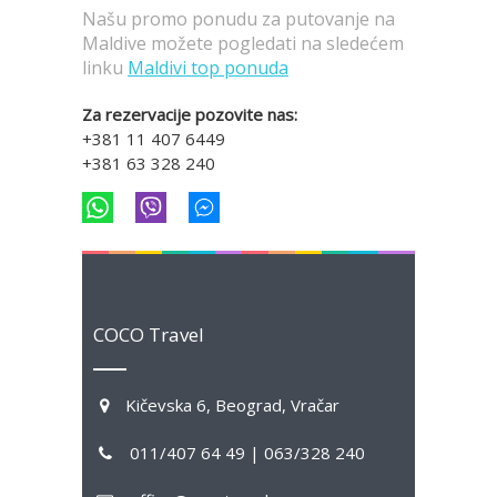
Našu promo ponudu za putovanje na
Maldive možete pogledati na sledećem
linku
Maldivi top ponuda
Za rezervacije pozovite nas:
+381 11 407 6449
+381 63 328 240
COCO Travel
Kičevska 6, Beograd, Vračar
011/407 64 49 | 063/328 240