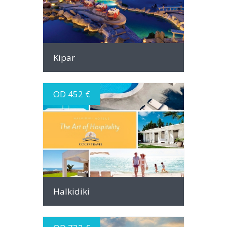
Kipar
OD 452 €
INFO
Halkidiki