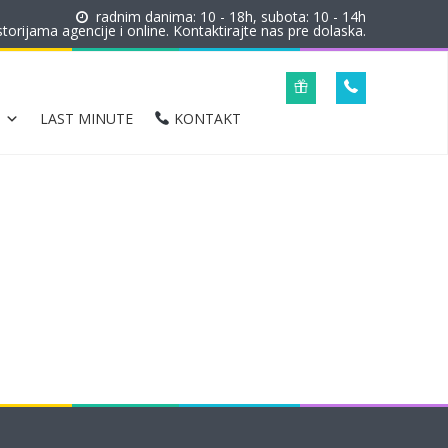
radnim danima: 10 - 18h, subota: 10 - 14h
orijama agencije i online. Kontaktirajte nas pre dolaska.
LAST MINUTE
KONTAKT