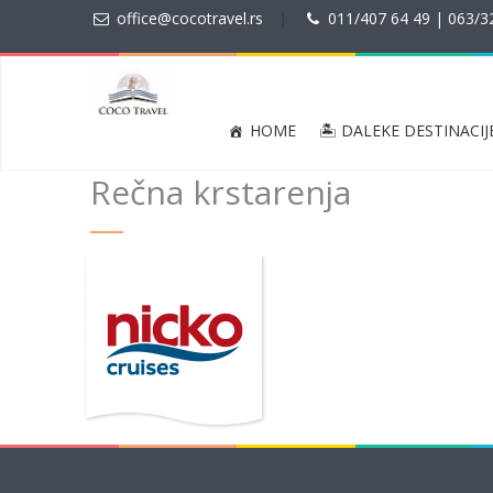
office@cocotravel.rs
|
011/407 64 49 | 063/3
HOME
🏝 DALEKE DESTINACIJ
Rečna krstarenja