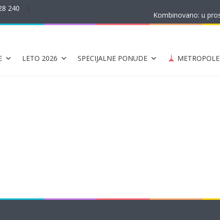
28 240
|
Kombinovano: u prost
E
LETO 2026
SPECIJALNE PONUDE
METROPOLE