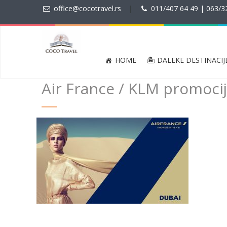
office@cocotravel.rs
|
011/407 64 49 | 063/3
HOME
🏝 DALEKE DESTINACIJ
Air France / KLM promoci