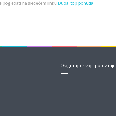
 pogledati na sledećem linku
Dubai top ponuda
Osigurajte svoje putovanje