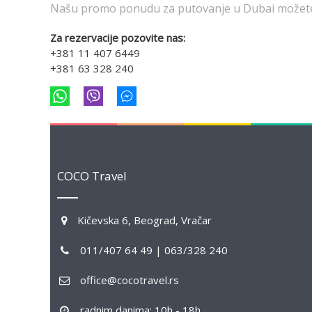
Našu promo ponudu za putovanje u Dubai možete
Za rezervacije pozovite nas:
+381 11 407 6449
+381 63 328 240
COCO Travel
Kičevska 6, Beograd, Vračar
011/407 64 49 | 063/328 240
office@cocotravel.rs
radnim danima: 10h - 18h