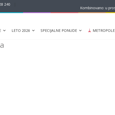
28 240
|
Kombinovano: u prost
E
LETO 2026
SPECIJALNE PONUDE
METROPOLE
ja