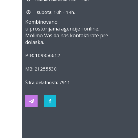
subota: 10h - 14h.
Kombinovano:
u prostorijama agencije i online.
Molimo Vas da nas kontaktirate pre
dolaska.
PIB: 109856612
MB: 21255530
Šifra delatnosti: 7911