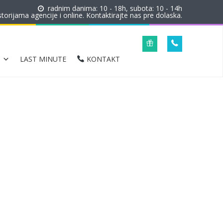
radnim danima: 10 - 18h, subota: 10 - 14h
orijama agencije i online. Kontaktirajte nas pre dolaska.
LAST MINUTE
KONTAKT