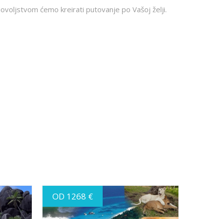
ovoljstvom ćemo kreirati putovanje po Vašoj želji.
OD 1268 €