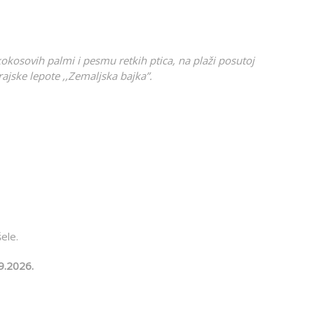
okosovih palmi i pesmu retkih ptica, na plaži posutoj
jske lepote ,,Zemaljska bajka”.
ele.
9.2026.