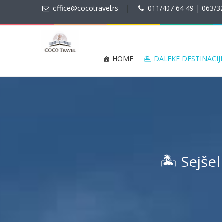
office@cocotravel.rs
|
011/407 64 49 | 063/3
HOME
🏝 DALEKE DESTINACIJ
🏝 Sejše