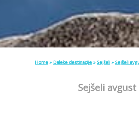
Home
»
Daleke destinacije
»
Sejšeli
»
Sejšeli av
Sejšeli avgust