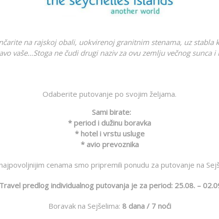
čarite na rajskoj obali, uokvirenoj granitnim stenama, uz stabla k
 vaše…Stoga ne čudi drugi naziv za ovu zemlju večnog sunca i ra
Odaberite putovanje po svojim željama.
Sami birate:
* period i dužinu boravka
* hotel i vrstu usluge
* avio prevoznika
najpovoljnijim cenama smo pripremili ponudu za putovanje na Sejš
ravel predlog individualnog putovanja je za period: 25.08. – 02.0
Boravak na Sejšelima:
8 dana / 7 noći