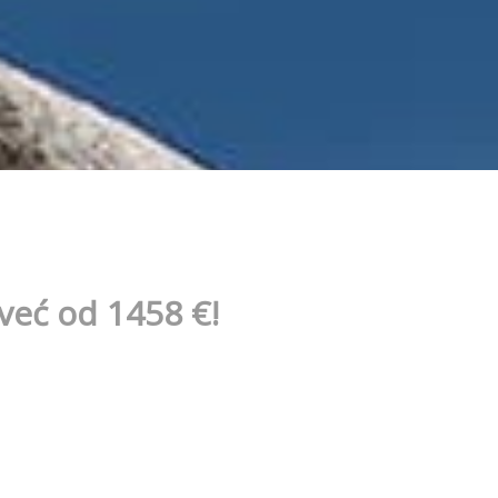
 već od 1458
€!