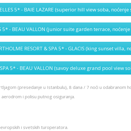
LES 5* - BAIE LAZARE (superior hill view soba, noćenje
* - BEAU VALLON (junior suite garden terrace, noćenje
OLME RESORT & SPA 5* - GLACIS (king sunset villa, no
A 5* - BEAU VALLON (savoy deluxe grand pool view sob
rtljagom (presedanje u Istanbulu), 8 dana / 7 noći u odabranom ho
 aerodrom i polisu putnog osiguranja.
h evropskih i svetskih turoperatora.