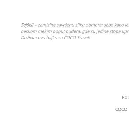
Sejšeli
– zamislite savršenu sliku odmora: sebe kako len
peskom mekim poput pudera, gde su jedine stope upravo
Doživite ovu bajku sa COCO Travel!
Po 
COCO T