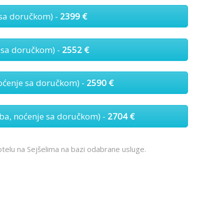
 sa doručkom) -
2399 €
 sa doručkom) -
2552 €
ćenje sa doručkom) -
2590 €
a, noćenje sa doručkom) -
2704 €
telu na Sejšelima na bazi odabrane usluge.