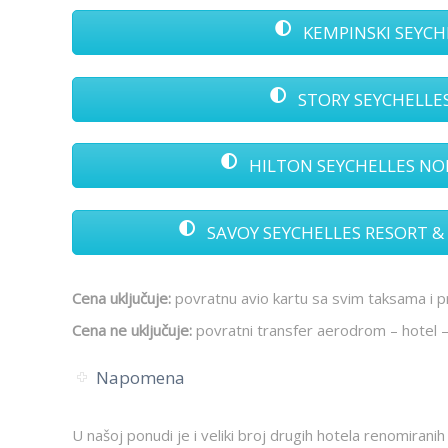
KEMPINSKI SEYCHEL
STORY SEYCHELLES 5
HILTON SEYCHELLES NORTH
SAVOY SEYCHELLES RESORT & SP
Cena uključuje:
povratnu avio kartu sa svim taksama i p
Cena ne uključuje:
povratni transfer aerodrom – hotel –
Napomena
U našoj ponudi je i veliki broj drugih hotela renomirani