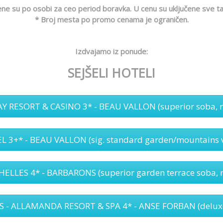
ene su po osobi za ceo period boravka.
U cenu su uključene sve ta
* Broj mesta po promo cenama je ograničen.
Izdvajamo iz ponude:
SEJŠELI HOTELI
 RESORT & CASINO 3* - BEAU VALLON (superior soba, n
+* - BEAU VALLON (sig. standard garden/mountains vi
LLES 4* - BARBARONS (superior garden terrace soba, n
 ALLAMANDA RESORT & SPA 4* - ANSE FORBAN (deluxe o