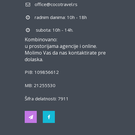
office@cocotravel.rs
radnim danima: 10h - 18h
subota: 10h - 14h.
Kombinovano:
u prostorijama agencije i online.
Molimo Vas da nas kontaktirate pre
dolaska.
PIB: 109856612
MB: 21255530
Šifra delatnosti: 7911