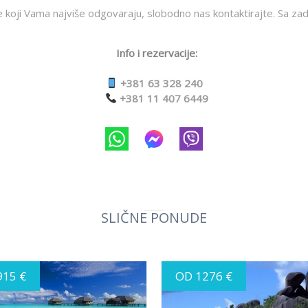
e koji Vama najviše odgovaraju, slobodno nas kontaktirajte. Sa zad
Info i rezervacije:
+381 63 328 240
+381 11 407 6449
SLIČNE PONUDE
915 €
OD 1276 €