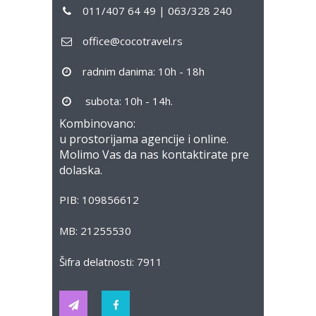
011/407 64 49 | 063/328 240
office@cocotravel.rs
radnim danima: 10h - 18h
subota: 10h - 14h.
Kombinovano:
u prostorijama agencije i online.
Molimo Vas da nas kontaktirate pre
dolaska.
PIB: 109856612
MB: 21255530
Šifra delatnosti: 7911