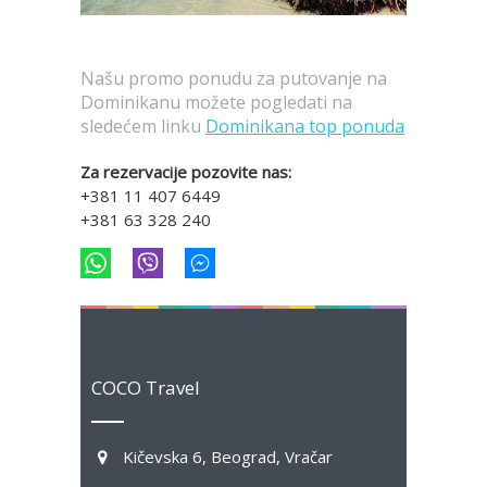
Našu promo ponudu za putovanje na
Dominikanu možete pogledati na
sledećem linku
Dominikana top ponuda
Za rezervacije pozovite nas:
+381 11 407 6449
+381 63 328 240
COCO Travel
Kičevska 6, Beograd, Vračar