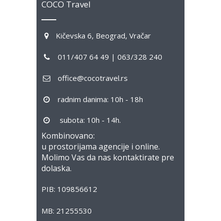
COCO Travel
Kičevska 6, Beograd, Vračar
011/407 64 49 | 063/328 240
office@cocotravel.rs
radnim danima: 10h - 18h
subota: 10h - 14h.
Kombinovano:
u prostorijama agencije i online.
Molimo Vas da nas kontaktirate pre
dolaska.
PIB: 109856612
MB: 21255530