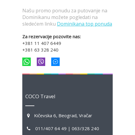
Našu promo ponudu za putovanje na
Dominikanu možete pogledati na
sledećem linku
Dominikana top ponuda
Za rezervacije pozovite nas:
+381 11 407 6449
+381 63 328 240
COCO Travel
Kičevska 6, Beograd, Vračar
011/407 64 49 | 063/328 240