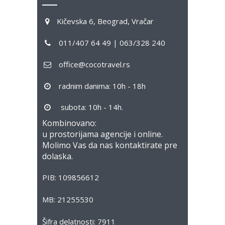
Kičevska 6, Beograd, Vračar
011/407 64 49 | 063/328 240
office@cocotravel.rs
radnim danima: 10h - 18h
subota: 10h - 14h.
Kombinovano:
u prostorijama agencije i online.
Molimo Vas da nas kontaktirate pre
dolaska.
PIB: 109856612
MB: 21255530
Šifra delatnosti: 7911