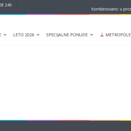
28 240
|
Kombinovano: u prost
E
LETO 2026
SPECIJALNE PONUDE
METROPOLE