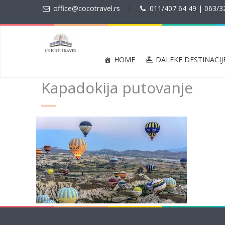
office@cocotravel.rs
|
011/407 64 49 | 063/3
HOME
🏝 DALEKE DESTINACIJ
Kapadokija putovanje