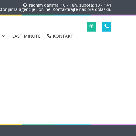
radnim danima: 10 - 18h, subota: 10 - 14h
orijama agencije i online. Kontaktirajte nas pre dolaska.
LAST MINUTE
KONTAKT