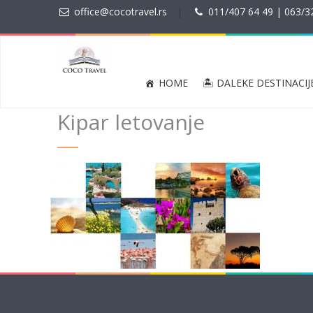
office@cocotravel.rs
|
011/407 64 49 | 063/3
HOME
🏝 DALEKE DESTINACIJ
Kipar letovanje