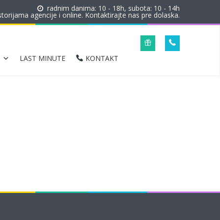
radnim danima: 10 - 18h, subota: 10 - 14h
orijama agencije i online. Kontaktirajte nas pre dolaska.
LAST MINUTE
KONTAKT