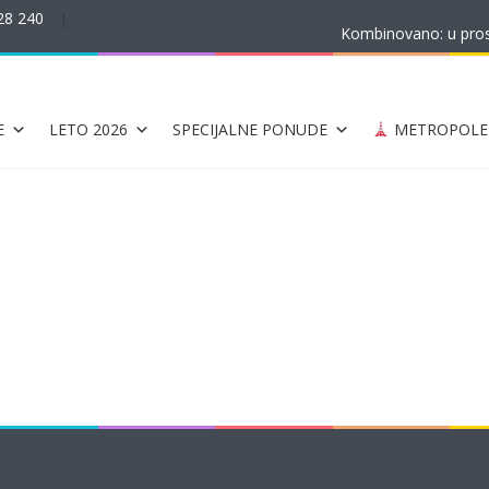
28 240
|
Kombinovano: u prost
E
LETO 2026
SPECIJALNE PONUDE
METROPOLE