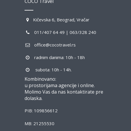
COCO Travel
Kičevska 6, Beograd, Vračar
011/407 64 49 | 063/328 240
office@cocotravel.rs
radnim danima: 10h - 18h
subota: 10h - 14h.
Kombinovano:
u prostorijama agencije i online.
Molimo Vas da nas kontaktirate pre
dolaska.
PIB: 109856612
MB: 21255530