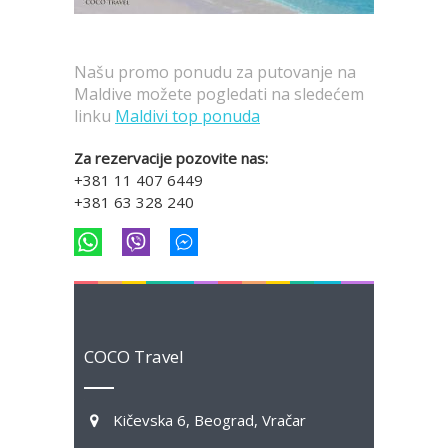
Našu promo ponudu za putovanje na
Maldive možete pogledati na sledećem
linku
Maldivi top ponuda
Za rezervacije pozovite nas:
+381 11 407 6449
+381 63 328 240
COCO Travel
Kičevska 6, Beograd, Vračar