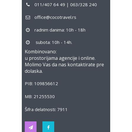
011/407 64 49 | 063/328 240
office@cocotravel.rs
radnim danima: 10h - 18h
subota: 10h - 14h.
Kombinovano:
u prostorijama agencije i online.
Molimo Vas da nas kontaktirate pre
dolaska.
PIB: 109856612
MB: 21255530
Šifra delatnosti: 7911