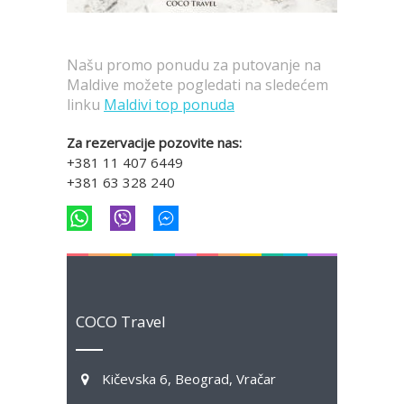
Našu promo ponudu za putovanje na
Maldive možete pogledati na sledećem
linku
Maldivi top ponuda
Za rezervacije pozovite nas:
+381 11 407 6449
+381 63 328 240
COCO Travel
Kičevska 6, Beograd, Vračar