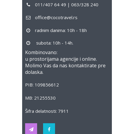
011/407 64 49 | 063/328 240
office@cocotravel.rs
radnim danima: 10h - 18h
subota: 10h - 14h.
Kombinovano:
u prostorijama agencije i online.
Molimo Vas da nas kontaktirate pre
dolaska.
PIB: 109856612
MB: 21255530
Šifra delatnosti: 7911