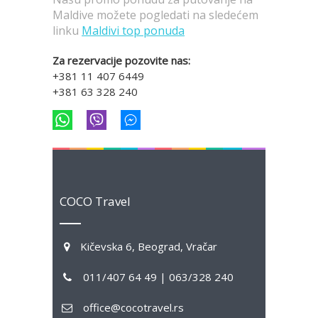
Maldive možete pogledati na sledećem
linku
Maldivi top ponuda
Za rezervacije pozovite nas:
+381 11 407 6449
+381 63 328 240
COCO Travel
Kičevska 6, Beograd, Vračar
011/407 64 49 | 063/328 240
office@cocotravel.rs