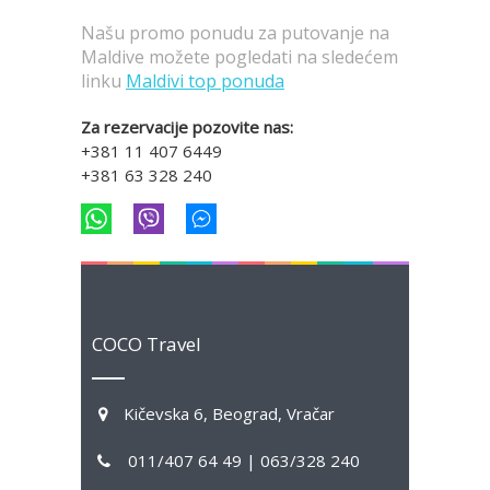
Našu promo ponudu za putovanje na
Maldive možete pogledati na sledećem
linku
Maldivi top ponuda
Za rezervacije pozovite nas:
+381 11 407 6449
+381 63 328 240
COCO Travel
Kičevska 6, Beograd, Vračar
011/407 64 49 | 063/328 240