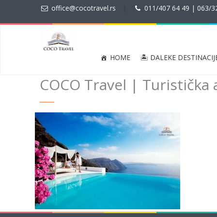
office@cocotravel.rs
|
011/407 64 49 | 063/3
HOME
🏝 DALEKE DESTINACIJ
COCO Travel | Turistička 