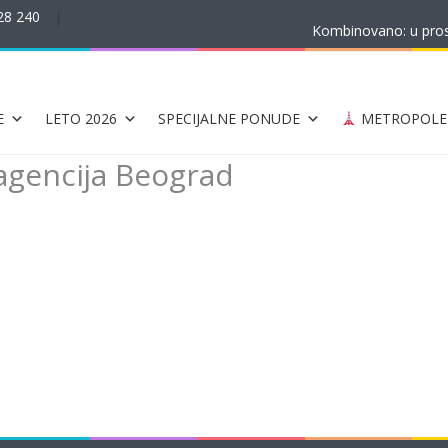
28 240
|
Kombinovano: u prost
E
LETO 2026
SPECIJALNE PONUDE
METROPOLE
agencija Beograd