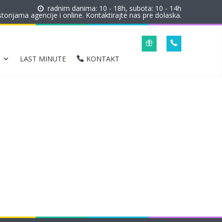
radnim danima: 10 - 18h, subota: 10 - 14h
orijama agencije i online. Kontaktirajte nas pre dolaska.
LAST MINUTE
KONTAKT