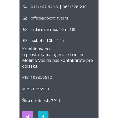
011/407 64 49 | 063/328 240
office@cocotravel.rs
radnim danima: 10h - 18h
subota: 10h - 14h.
Kombinovano:
u prostorijama agencije i online.
Molimo Vas da nas kontaktirate pre
dolaska.
PIB: 109856612
MB: 21255530
Šifra delatnosti: 7911