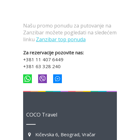
Našu promo ponudu za putovanje na
Zanzibar možete pogledati na sledećem
linku
Zanzibar top ponuda
Za rezervacije pozovite nas:
+381 11 407 6449
+381 63 328 240
COCO Travel
Kičevska 6, Beograd, Vračar